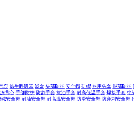
气泵
逃生呼吸器
滤盒
头部防护
安全帽
矿帽
冬用头套
眼部防护
冻背心
手部防护
防割手套
抗油手套
耐高低温手套
焊接手套
绝
酸碱安全鞋
耐油安全鞋
耐高温安全鞋
防滑安全鞋
防穿刺安全鞋