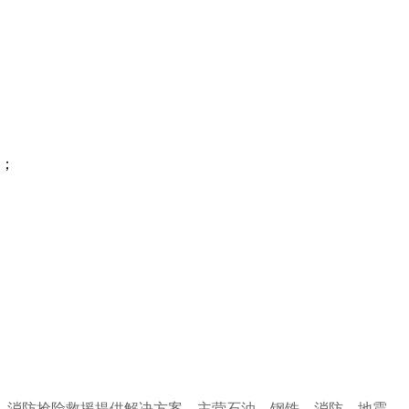
障；
、消防抢险救援提供解决方案。主营石油、钢铁、消防、地震、