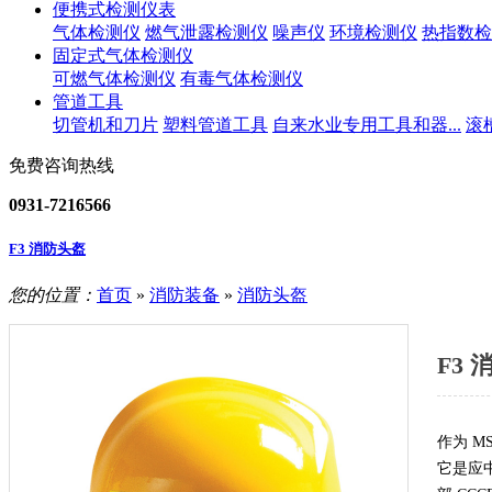
便携式检测仪表
气体检测仪
燃气泄露检测仪
噪声仪
环境检测仪
热指数检
固定式气体检测仪
可燃气体检测仪
有毒气体检测仪
管道工具
切管机和刀片
塑料管道工具
自来水业专用工具和器...
滚
免费咨询热线
0931-7216566
F3 消防头盔
您的位置：
首页
»
消防装备
»
消防头盔
F3
作为 
它是应