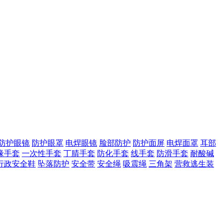
防护眼镜
防护眼罩
电焊眼镜
脸部防护
防护面屏
电焊面罩
耳部
缘手套
一次性手套
丁腈手套
防化手套
线手套
防滑手套
耐酸碱
行政安全鞋
坠落防护
安全带
安全绳
吸震绳
三角架
营救逃生装