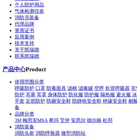
个人防护用品
气体检测仪表
消防员装备
代理品牌
资质证书
应用案例
技术支持
关于凯瑞德
联系凯瑞德
产品中心
Product
使用范围分类
呼吸防护
口罩
防毒面具
滤棉
滤毒罐
空呼
长管呼吸器
充
防护
耳塞
耳罩
身体防护
防化服
防护服
隔热服
避火服
冰
手套
足部防护
防砸安全鞋
防静电安全鞋
绝缘安全鞋
耐
备
品牌分类
3M
梅思安MSA
希玛
艾伊
安思尔
德尔格
杜邦
消防装备
消防头盔
消防呼救器
微型消防站