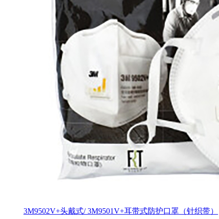
3M9502V+头戴式/ 3M9501V+耳带式防护口罩（针织带）