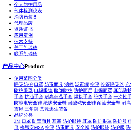
个人防护用品
气体检测仪表
消防员装备
代理品牌
资质证书
应用案例
技术支持
关于凯瑞德
联系凯瑞德
产品中心
Product
使用范围分类
呼吸防护
口罩
防毒面具
滤棉
滤毒罐
空呼
长管呼吸器
充
防护眼罩
电焊眼镜
脸部防护
防护面屏
电焊面罩
耳部防
手套
抗油手套
耐高低温手套
焊接手套
绝缘手套
一次性
防静电安全鞋
绝缘安全鞋
耐酸碱安全鞋
耐油安全鞋
耐高
震绳
三角架
营救逃生装备
品牌分类
3M
口罩
防毒面具
耳塞
防护眼镜
耳罩
防护眼罩
防护服
屏
梅思安MSA
空呼
防毒面具
安全帽
防护眼镜
防护服
防