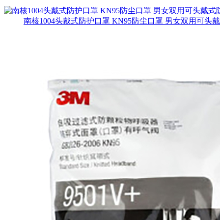
南核1004头戴式防护口罩 KN95防尘口罩 男女双用可头