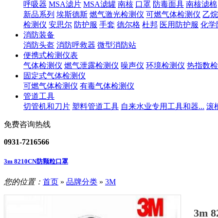
呼吸器
MSA滤片
MSA滤罐
南核
口罩
防毒面具
南核滤棉
新品系列
埃斯德斯
燃气激光检测仪
可燃气体检测仪
乙烷
检测仪
安思尔
防护服
手套
德尔格
杜邦
医用防护服
化学
消防装备
消防头盔
消防呼救器
微型消防站
便携式检测仪表
气体检测仪
燃气泄露检测仪
噪声仪
环境检测仪
热指数检
固定式气体检测仪
可燃气体检测仪
有毒气体检测仪
管道工具
切管机和刀片
塑料管道工具
自来水业专用工具和器...
滚
免费咨询热线
0931-7216566
3m 8210CN防颗粒口罩
您的位置：
首页
»
品牌分类
»
3M
3m 