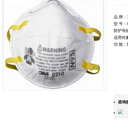
品 牌：
型 号：8
防护等级
适用对
功 能：
咨询