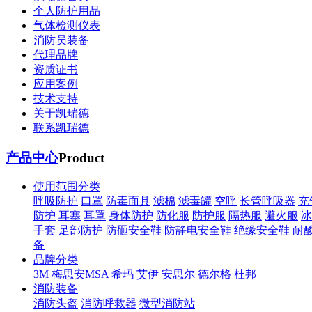
个人防护用品
气体检测仪表
消防员装备
代理品牌
资质证书
应用案例
技术支持
关于凯瑞德
联系凯瑞德
产品中心
Product
使用范围分类
呼吸防护
口罩
防毒面具
滤棉
滤毒罐
空呼
长管呼吸器
充
防护
耳塞
耳罩
身体防护
防化服
防护服
隔热服
避火服
冰
手套
足部防护
防砸安全鞋
防静电安全鞋
绝缘安全鞋
耐
备
品牌分类
3M
梅思安MSA
希玛
艾伊
安思尔
德尔格
杜邦
消防装备
消防头盔
消防呼救器
微型消防站