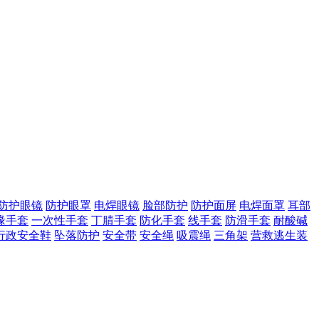
防护眼镜
防护眼罩
电焊眼镜
脸部防护
防护面屏
电焊面罩
耳部
缘手套
一次性手套
丁腈手套
防化手套
线手套
防滑手套
耐酸碱
行政安全鞋
坠落防护
安全带
安全绳
吸震绳
三角架
营救逃生装