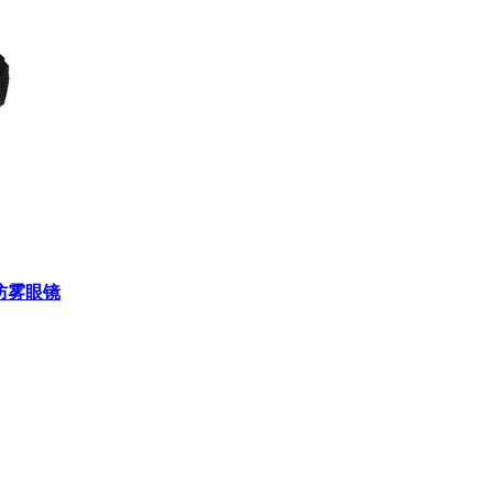
片防雾眼镜