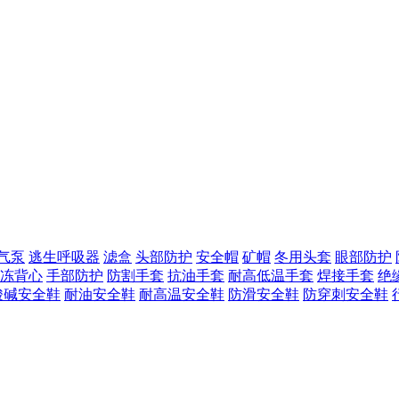
气泵
逃生呼吸器
滤盒
头部防护
安全帽
矿帽
冬用头套
眼部防护
冻背心
手部防护
防割手套
抗油手套
耐高低温手套
焊接手套
绝
酸碱安全鞋
耐油安全鞋
耐高温安全鞋
防滑安全鞋
防穿刺安全鞋