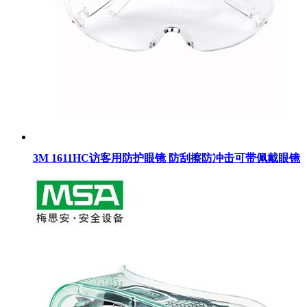
3M 1611HC访客用防护眼镜 防刮擦防冲击可带佩戴眼镜