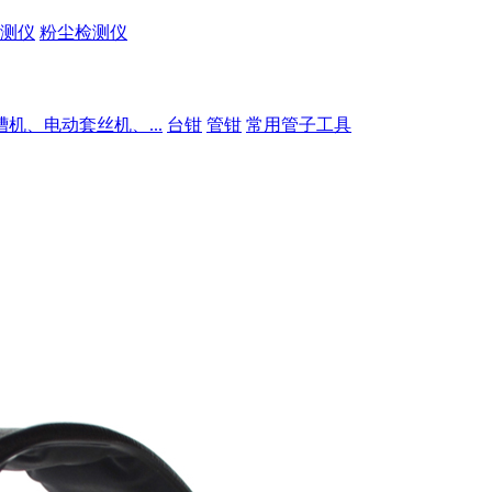
测仪
粉尘检测仪
槽机、电动套丝机、...
台钳
管钳
常用管子工具