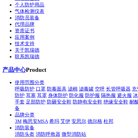
个人防护用品
气体检测仪表
消防员装备
代理品牌
资质证书
应用案例
技术支持
关于凯瑞德
联系凯瑞德
产品中心
Product
使用范围分类
呼吸防护
口罩
防毒面具
滤棉
滤毒罐
空呼
长管呼吸器
充
防护
耳塞
耳罩
身体防护
防化服
防护服
隔热服
避火服
冰
手套
足部防护
防砸安全鞋
防静电安全鞋
绝缘安全鞋
耐
备
品牌分类
3M
梅思安MSA
希玛
艾伊
安思尔
德尔格
杜邦
消防装备
消防头盔
消防呼救器
微型消防站