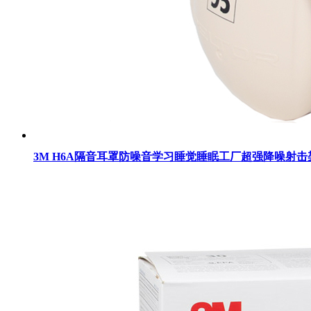
3M H6A隔音耳罩防噪音学习睡觉睡眠工厂超强降噪射击