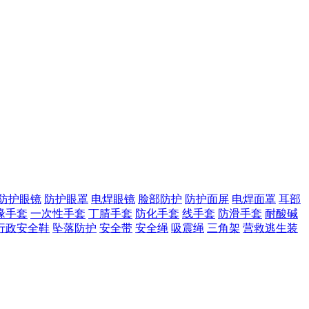
防护眼镜
防护眼罩
电焊眼镜
脸部防护
防护面屏
电焊面罩
耳部
缘手套
一次性手套
丁腈手套
防化手套
线手套
防滑手套
耐酸碱
行政安全鞋
坠落防护
安全带
安全绳
吸震绳
三角架
营救逃生装