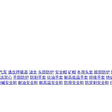
气泵
逃生呼吸器
滤盒
头部防护
安全帽
矿帽
冬用头套
眼部防护
冻背心
手部防护
防割手套
抗油手套
耐高低温手套
焊接手套
绝
酸碱安全鞋
耐油安全鞋
耐高温安全鞋
防滑安全鞋
防穿刺安全鞋