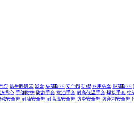
气泵
逃生呼吸器
滤盒
头部防护
安全帽
矿帽
冬用头套
眼部防护
冻背心
手部防护
防割手套
抗油手套
耐高低温手套
焊接手套
绝
酸碱安全鞋
耐油安全鞋
耐高温安全鞋
防滑安全鞋
防穿刺安全鞋