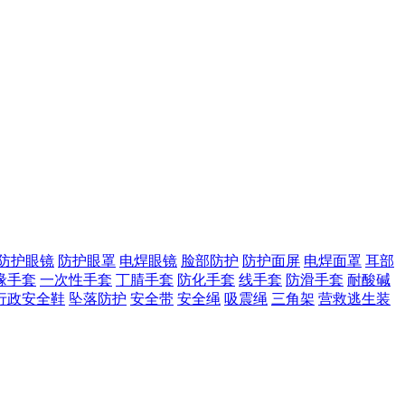
防护眼镜
防护眼罩
电焊眼镜
脸部防护
防护面屏
电焊面罩
耳部
缘手套
一次性手套
丁腈手套
防化手套
线手套
防滑手套
耐酸碱
行政安全鞋
坠落防护
安全带
安全绳
吸震绳
三角架
营救逃生装