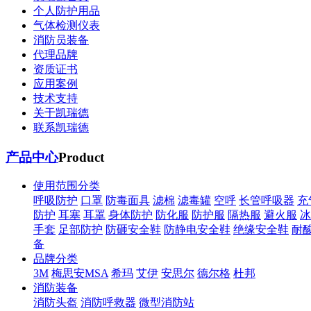
个人防护用品
气体检测仪表
消防员装备
代理品牌
资质证书
应用案例
技术支持
关于凯瑞德
联系凯瑞德
产品中心
Product
使用范围分类
呼吸防护
口罩
防毒面具
滤棉
滤毒罐
空呼
长管呼吸器
充
防护
耳塞
耳罩
身体防护
防化服
防护服
隔热服
避火服
冰
手套
足部防护
防砸安全鞋
防静电安全鞋
绝缘安全鞋
耐
备
品牌分类
3M
梅思安MSA
希玛
艾伊
安思尔
德尔格
杜邦
消防装备
消防头盔
消防呼救器
微型消防站