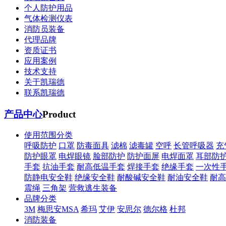
个人防护用品
气体检测仪表
消防员装备
代理品牌
资质证书
应用案例
技术支持
关于凯瑞德
联系凯瑞德
产品中心
Product
使用范围分类
呼吸防护
口罩
防毒面具
滤棉
滤毒罐
空呼
长管呼吸器
充
防护眼罩
电焊眼镜
脸部防护
防护面屏
电焊面罩
耳部防
手套
抗油手套
耐高低温手套
焊接手套
绝缘手套
一次性
防静电安全鞋
绝缘安全鞋
耐酸碱安全鞋
耐油安全鞋
耐高
震绳
三角架
营救逃生装备
品牌分类
3M
梅思安MSA
希玛
艾伊
安思尔
德尔格
杜邦
消防装备