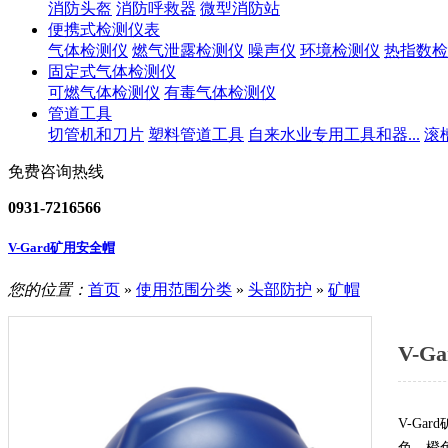
消防头盔
消防呼救器
微型消防站
便携式检测仪表
气体检测仪
燃气泄露检测仪
噪声仪
环境检测仪
热指数检
固定式气体检测仪
可燃气体检测仪
有毒气体检测仪
管道工具
切管机和刀片
塑料管道工具
自来水业专用工具和器...
滚
免费咨询热线
0931-7216566
V-Gard矿用安全帽
您的位置：
首页
»
使用范围分类
»
头部防护
»
矿帽
V-G
V-Ga
色、橙