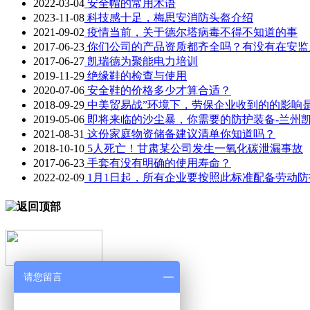
2022-03-04
安全帽的常用术语
2023-11-08
科技感十足，梅思安消防头盔介绍
2021-09-02
疫情当前，关于德尔塔病毒不得不知道的事
2017-06-23
你们公司的产品资质都齐全吗？有没有在安监
2017-06-27
凯瑞德为聚能电力培训
2019-11-29
绝缘鞋的检查与使用
2020-07-06
安全鞋的价格多少才算合适？
2018-09-29
中美贸易战”环境下，劳保企业收到的的影响
2019-05-06
即将来临的沙尘暴，你需要的防护装备-兰州
2021-08-31
这份家庭物资储备建议清单你知道吗？
2018-10-10
5人死亡！甘肃某公司发生一氧化碳泄漏事故
2017-06-23
手套有没有明确的使用寿命？
2022-02-09
1月1日起，所有企业要按照此标准配备劳动防
请您留言
凯瑞德首页
气体检测仪