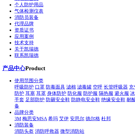
个人防护用品
气体检测仪表
消防员装备
代理品牌
资质证书
应用案例
技术支持
关于凯瑞德
联系凯瑞德
产品中心
Product
使用范围分类
呼吸防护
口罩
防毒面具
滤棉
滤毒罐
空呼
长管呼吸器
充
防护
耳塞
耳罩
身体防护
防化服
防护服
隔热服
避火服
冰
手套
足部防护
防砸安全鞋
防静电安全鞋
绝缘安全鞋
耐
备
品牌分类
3M
梅思安MSA
希玛
艾伊
安思尔
德尔格
杜邦
消防装备
消防头盔
消防呼救器
微型消防站