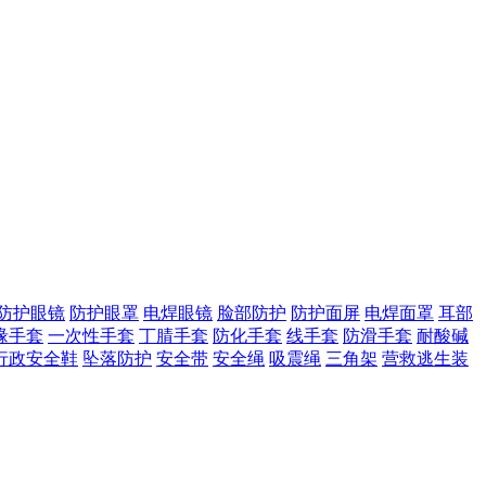
防护眼镜
防护眼罩
电焊眼镜
脸部防护
防护面屏
电焊面罩
耳部
缘手套
一次性手套
丁腈手套
防化手套
线手套
防滑手套
耐酸碱
行政安全鞋
坠落防护
安全带
安全绳
吸震绳
三角架
营救逃生装