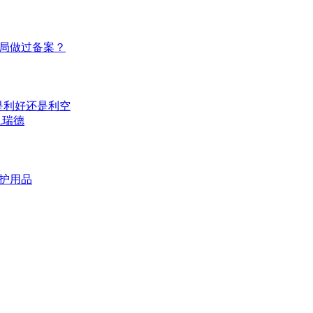
局做过备案？
是利好还是利空
凯瑞德
护用品