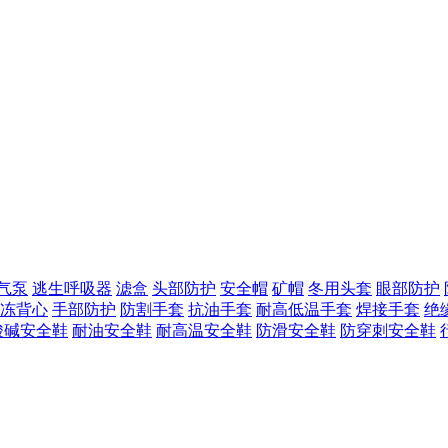
气泵
逃生呼吸器
滤盒
头部防护
安全帽
矿帽
冬用头套
眼部防护
冻背心
手部防护
防割手套
抗油手套
耐高低温手套
焊接手套
绝
酸碱安全鞋
耐油安全鞋
耐高温安全鞋
防滑安全鞋
防穿刺安全鞋