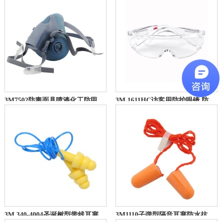
3M7502防毒面具喷漆化工防甲醛防异味防飞沫打农药防尘毒面罩主体
3M 1611HC访客用防护眼镜 防刮擦防冲击可带佩戴眼镜
3M 340-4004圣诞树型带线耳塞 水洗耳塞 隔音耳塞 防噪音
3M1110子弹型隔音耳塞防水抗噪音睡眠用耳塞（带线）