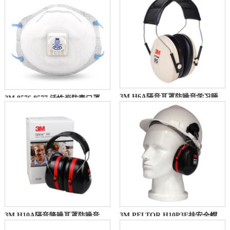
3M H6A隔音耳罩防噪音学习睡觉睡眠工厂超强降噪射击架子鼓用
3M 8576 8577 活性炭防毒口罩防雾霾pm2.5实验室化工气体口罩
3M H10A隔音降噪耳罩防噪音睡眠用学生学习工业专业射击听力防护
3M PELTOR H10P3E挂安全帽式 防噪音自习隔音工作学习降噪耳罩