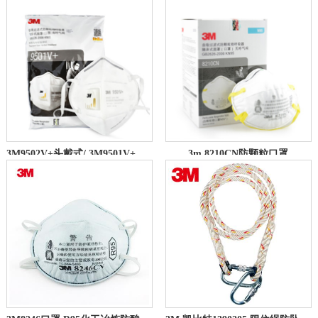
3M9502V+头戴式/ 3M9501V+耳带式防护口罩（针织带）
3m 8210CN防颗粒口罩