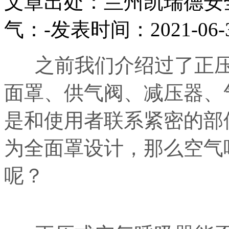
文章出处：兰州凯瑞德安
气：
-
发表时间：2021-06-
之前我们介绍过了正压
面罩、供气阀、减压器、
是和使用者联系紧密的部
为全面罩设计，那么空气
呢？