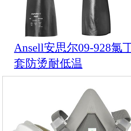
Ansell安思尔09-9
套防烫耐低温