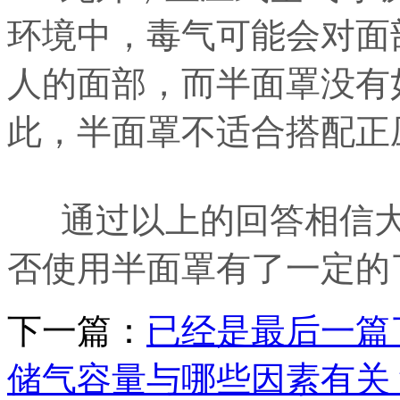
环境中，毒气可能会对面
人的面部，而半面罩没有
此，半面罩不适合搭配正
通过以上的回答相信大
否使用半面罩有了一定的
下一篇：
已经是最后一篇
储气容量与哪些因素有关