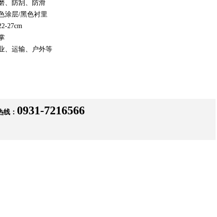
耐磨、防刮、防滑
色涂层/黑色衬里
2-27cm
掌
工业、运输、户外等
0931-7216566
热线：