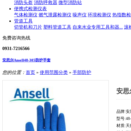
消防头盔
消防呼救器
微型消防站
便携式检测仪表
气体检测仪
燃气泄露检测仪
噪声仪
环境检测仪
热指数检
管道工具
切管机和刀片
塑料管道工具
自来水业专用工具和器...
滚
免费咨询热线
0931-7216566
安思尔Ansell48-305防护手套
您的位置：
首页
»
使用范围分类
»
手部防护
安思尔
品牌:安思
型号:4
材质: