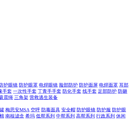
防护眼镜
防护眼罩
电焊眼镜
脸部防护
防护面屏
电焊面罩
耳部
缘手套
一次性手套
丁青手手套
防化手套
线手套
足部防护
防砸
吸震绳
三角架
营救逃生装备
滤罐
梅思安MSA
空呼
防毒面具
安全帽
防护眼镜
防护服
防护眼
棉
南核滤盒
希玛
低帮系列
中帮系列
高帮系列
行政系列
休闲