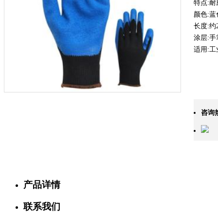
特点:
颜色:蓝
长度:约2
涂层:手
适用:
咨询
产品详情
联系我们