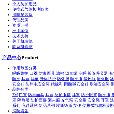
个人防护用品
便携式气体检测仪表
消防员装备
代理品牌
资质证书
应用案例
技术支持
关于凯瑞德
联系凯瑞德
产品中心
Product
使用范围分类
呼吸防护
口罩
防毒面具
滤棉
滤毒罐
空呼
长管呼吸器
充
防护
耳塞
耳罩
身体防护
防化服
防护服
隔热服
避火服
冰
安全鞋
防静电安全鞋
绝缘鞋
耐酸碱安全鞋
耐油安全鞋
品牌分类
3M
口罩
防毒面具
耳塞
防护眼镜
耳罩
防护眼罩
防护服
罩
隔热服
防护面屏
避火服
充气泵
安全带
安全绳
耳罩
逃
系列
凉鞋系列
新品系列
埃斯德斯
艾伊
便携式气体检测
消防装备