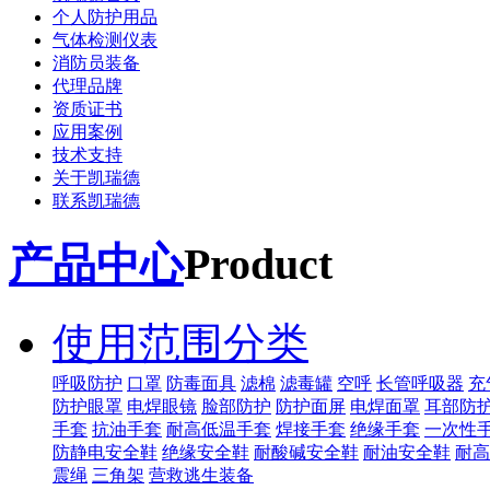
个人防护用品
气体检测仪表
消防员装备
代理品牌
资质证书
应用案例
技术支持
关于凯瑞德
联系凯瑞德
产品中心
Product
使用范围分类
呼吸防护
口罩
防毒面具
滤棉
滤毒罐
空呼
长管呼吸器
充
防护眼罩
电焊眼镜
脸部防护
防护面屏
电焊面罩
耳部防
手套
抗油手套
耐高低温手套
焊接手套
绝缘手套
一次性
防静电安全鞋
绝缘安全鞋
耐酸碱安全鞋
耐油安全鞋
耐高
震绳
三角架
营救逃生装备