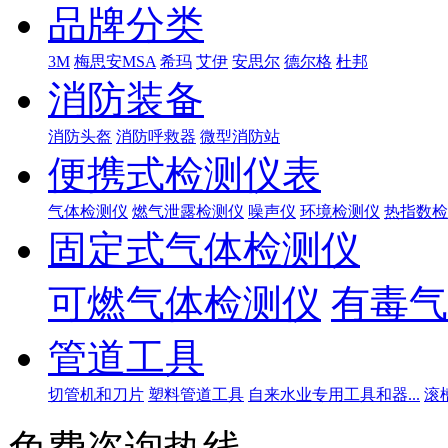
品牌分类
3M
梅思安MSA
希玛
艾伊
安思尔
德尔格
杜邦
消防装备
消防头盔
消防呼救器
微型消防站
便携式检测仪表
气体检测仪
燃气泄露检测仪
噪声仪
环境检测仪
热指数检
固定式气体检测仪
可燃气体检测仪
有毒气
管道工具
切管机和刀片
塑料管道工具
自来水业专用工具和器...
滚