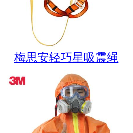
梅思安轻巧星吸震绳